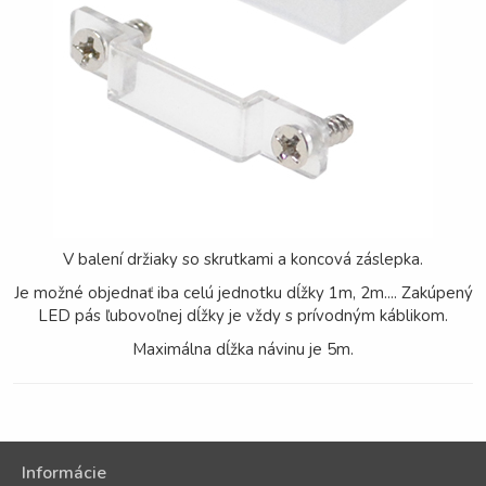
V balení držiaky so skrutkami a koncová záslepka.
Je možné objednať iba celú jednotku dĺžky 1m, 2m.... Zakúpený
LED pás ľubovoľnej dĺžky je vždy s prívodným káblikom.
Maximálna dĺžka návinu je 5m.
Informácie