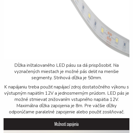
Dĺžka inštalovaného LED pásu sa dá prispôsobiť. Na
vyznačených miestach je možné pás deliť na menšie
segmenty. Strihová dĺžka je 50mm.
K napájaniu treba použiť napájací zdroj dostatočného výkonu s
výstupným napätím 12V a jednosmerným prúdom. LED pás je
možné stmievať znižovaním vstupného napätia 12V.
Maximálna dĺžka zapojenia je 8m. Pre väčšie dĺžky
odporúčame paralelné zapojenie alebo použiť zosilňovač.