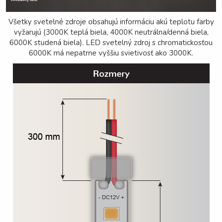
Všetky svetelné zdroje obsahujú informáciu akú teplotu farby
vyžarujú (3000K teplá biela, 4000K neutrálna/denná biela,
6000K studená biela). LED svetelný zdroj s chromatickosťou
6000K má nepatrne vyššiu svietivosť ako 3000K.