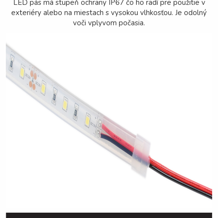
LED pás má stupeň ochrany IP67 čo ho radí pre použitie v
exteriéry alebo na miestach s vysokou vlhkosťou. Je odolný
voči vplyvom počasia.