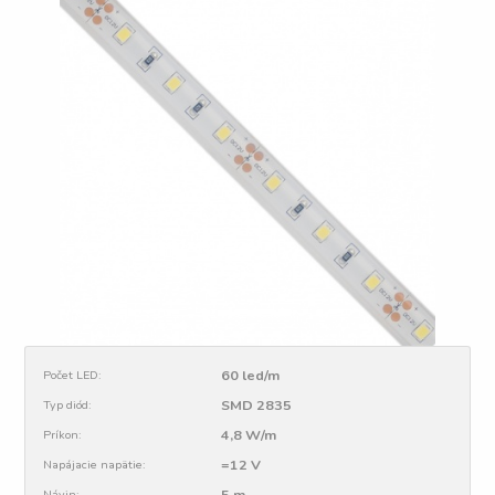
60 led/m
Počet LED:
SMD 2835
Typ diód:
4,8 W/m
Príkon:
=12 V
Napájacie napätie:
5 m
Návin: