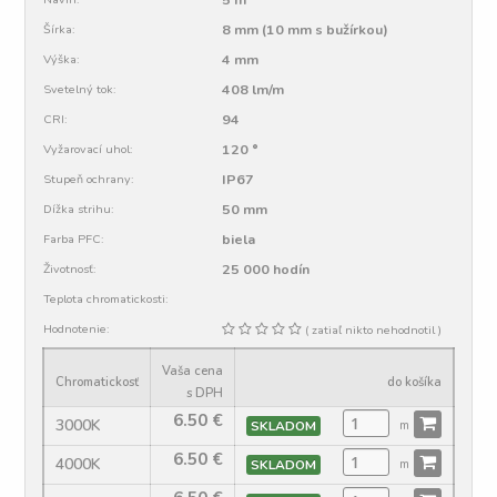
8 mm (10 mm s bužírkou)
Šírka:
4 mm
Výška:
408 lm/m
Svetelný tok:
94
CRI:
120 °
Vyžarovací uhol:
IP67
Stupeň ochrany:
50 mm
Dížka strihu:
biela
Farba PFC:
25 000 hodín
Životnosť:
Teplota chromatickosti:
Hodnotenie:
( zatiaľ nikto nehodnotil )
Vaša cena
Chromatickosť
do košíka
s DPH
6.50
€
3000K
SKLADOM
m
6.50
€
4000K
SKLADOM
m