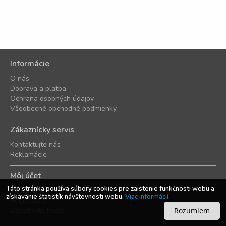
Informácie
O nás
Doprava a platba
Ochrana osobných údajov
Všeobecné obchodné podmienky
Zákaznícky servis
Kontaktujte nás
Reklamácie
Môj účet
Táto stránka používa súbory cookies pre zaistenie funkčnosti webu a
Prihlásenie
získavanie štatistík návštevnosti webu.
Viac informácií.
Registrácia
Zabudnuté heslo
Rozumiem