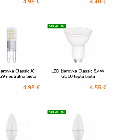
4.95 €
4.40 €
SKLADOM
iarovka Classic JC
LED žiarovka Classic 8,4W
9 neutrálna biela
GU10 teplá biela
4.95 €
4.55 €
SKLADOM