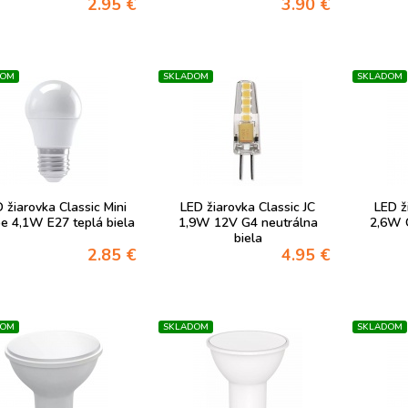
2.95 €
3.90 €
DOM
SKLADOM
SKLADOM
 žiarovka Classic Mini
LED žiarovka Classic JC
LED ž
e 4,1W E27 teplá biela
1,9W 12V G4 neutrálna
2,6W G
biela
2.85 €
4.95 €
DOM
SKLADOM
SKLADOM