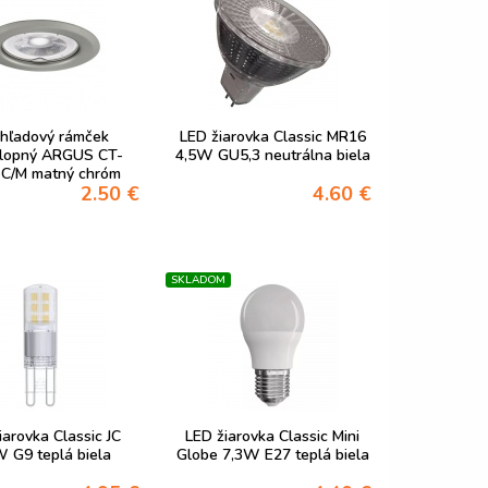
hľadový rámček
LED žiarovka Classic MR16
lopný ARGUS CT-
4,5W GU5,3 neutrálna biela
C/M matný chróm
2.50 €
4.60 €
SKLADOM
iarovka Classic JC
LED žiarovka Classic Mini
 G9 teplá biela
Globe 7,3W E27 teplá biela