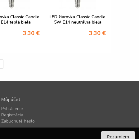
rovka Classic Candle
LED žiarovka Classic Candle
E14 teplá biela
5W E14 neutrálna biela
3.30 €
3.30 €
Môj účet
Prihlásenie
Registrácia
Zabudnuté heslo
Rozumiem