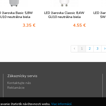
D žiarovka Basic 5,8W
LED žiarovka Classic 8,4W
LED žia
U10 neutrálna biela
GU10 neutrálna biela
5W 
3.35 €
4.55 €
1
2
3
Zákaznícky servis
Kontaktujte nás
Reklamácie
kavanie štatistík návštevnosti webu.
Viac informácií.