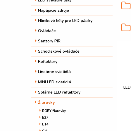
LED svetelné lišty
Napájacie zdroje
Hliníkové lišty pre LED pásiky
Ovládače
Senzory PIR
Schodiskové ovládače
Reflektory
Lineárne svietidlá
MINI LED svietidlá
LED
Solárne LED reflektory
Žiarovky
RGBY žiarovky
E27
E14