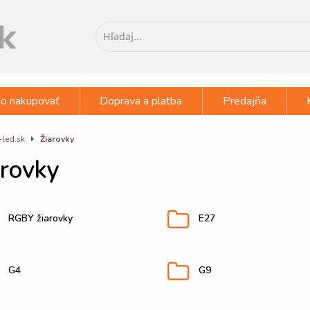
o nakupovať
Doprava a platba
Predajňa
-led.sk
Žiarovky
arovky
RGBY žiarovky
E27
G4
G9