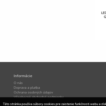
LE
G
Informácie
O nás
Doprava a platba
Ochrana osobných údajov
Všeobecné obchodné podmienky
Táto stránka používa súbory cookies pre zaistenie funkčnosti webu a zís