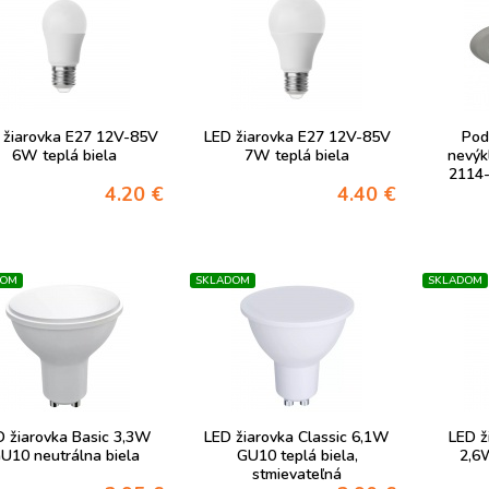
 žiarovka E27 12V-85V
LED žiarovka E27 12V-85V
Pod
6W teplá biela
7W teplá biela
nevýk
2114-
4.20 €
4.40 €
DOM
SKLADOM
SKLADOM
D žiarovka Basic 3,3W
LED žiarovka Classic 6,1W
LED ž
U10 neutrálna biela
GU10 teplá biela,
2,6W
stmievateľná