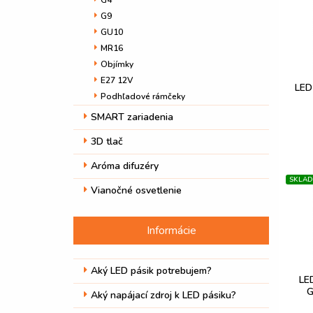
G4
G9
GU10
MR16
Objímky
E27 12V
LED
Podhľadové rámčeky
SMART zariadenia
3D tlač
Aróma difuzéry
SKLA
Vianočné osvetlenie
Informácie
Aký LED pásik potrebujem?
LE
G
Aký napájací zdroj k LED pásiku?