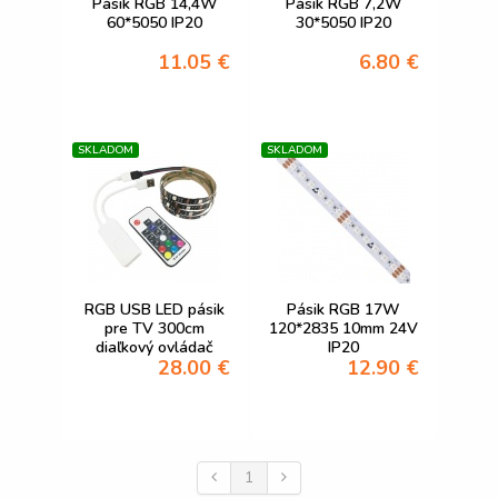
Pásik RGB 14,4W
Pásik RGB 7,2W
60*5050 IP20
30*5050 IP20
11.05 €
6.80 €
SKLADOM
SKLADOM
RGB USB LED pásik
Pásik RGB 17W
pre TV 300cm
120*2835 10mm 24V
diaľkový ovládač
IP20
28.00 €
12.90 €
30LED 21,6W
1