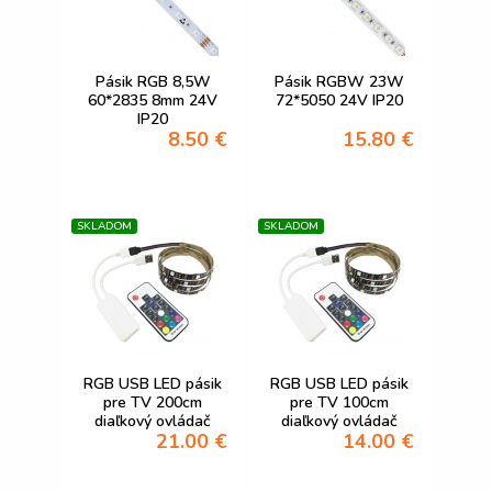
Pásik RGB 8,5W
Pásik RGBW 23W
60*2835 8mm 24V
72*5050 24V IP20
IP20
8.50 €
15.80 €
SKLADOM
SKLADOM
RGB USB LED pásik
RGB USB LED pásik
pre TV 200cm
pre TV 100cm
diaľkový ovládač
diaľkový ovládač
21.00 €
14.00 €
30LED 14,4W
30LED 7,2W