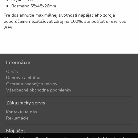
Rozmery: 58x48x26mm
Pre dosiahnutie maximálnej životnosti napájacieho zdroja
odporúčame nezaťažovať zdroj na 100%, ale počítať s rezervou
20%.
Informácie
O nás
Doprava a platba
Ochrana osobných údajov
Všeobecné obchodné podmienky
Zákaznícky servis
Kontaktujte nás
Reklamácie
Môj účet