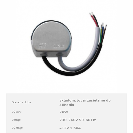
skladom, tovar zasielame do
Dodacia doba:
48hodín
20W
Výkon:
230–240V 50–60 Hz
Vstup:
=12V 1,66A
Výstup: