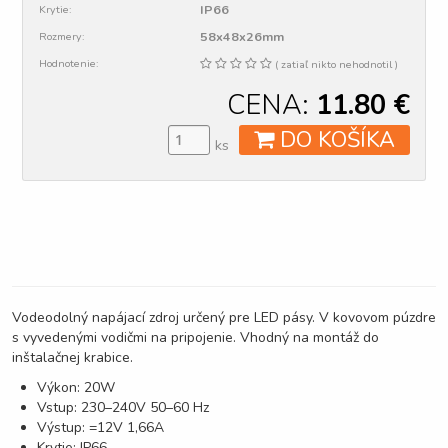
IP66
Krytie:
58x48x26mm
Rozmery:
Hodnotenie:
( zatiaľ nikto nehodnotil )
CENA:
11.80
€
DO KOŠÍKA
ks
Vodeodolný napájací zdroj určený pre LED pásy. V kovovom púzdre
s vyvedenými vodičmi na pripojenie. Vhodný na montáž do
inštalačnej krabice.
Výkon: 20W
Vstup: 230–240V 50–60 Hz
Výstup: =12V 1,66A
Krytie: IP66