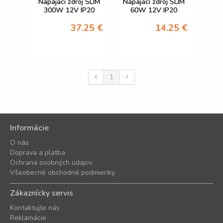
Napájací zdroj SLIM
Napájací zdroj SLIM
300W 12V IP20
60W 12V IP20
37.25 €
14.25 €
1
Informácie
O nás
Doprava a platba
Ochrana osobných údajov
Všeobecné obchodné podmienky
Zákaznícky servis
Kontaktujte nás
Reklamácie