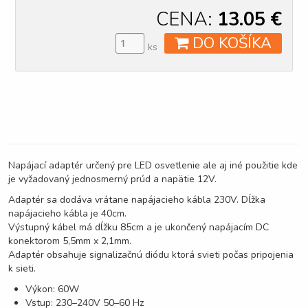
CENA:
13.05
€
DO KOŠÍKA
ks
Napájací adaptér určený pre LED osvetlenie ale aj iné použitie kde
je vyžadovaný jednosmerný prúd a napätie 12V.
Adaptér sa dodáva vrátane napájacieho kábla 230V. Dĺžka
napájacieho kábla je 40cm.
Výstupný kábel má dĺžku 85cm a je ukončený napájacím DC
konektorom 5,5mm x 2,1mm.
Adaptér obsahuje signalizačnú diódu ktorá svieti počas pripojenia
k sieti.
Výkon: 60W
Vstup: 230–240V 50–60 Hz