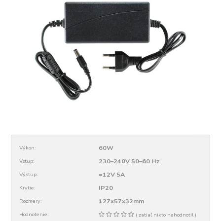
60W
Výkon:
230–240V 50–60 Hz
Vstup:
=12V 5A
Výstup:
IP20
Krytie:
127x57x32mm
Rozmery:
Hodnotenie:
( zatiaľ nikto nehodnotil )