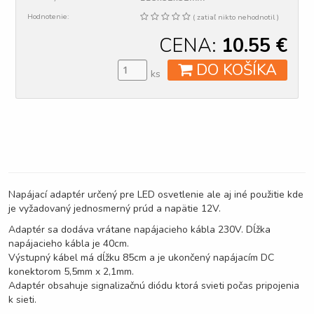
Hodnotenie:
( zatiaľ nikto nehodnotil )
CENA:
10.55
€
DO KOŠÍKA
ks
Napájací adaptér určený pre LED osvetlenie ale aj iné použitie kde
je vyžadovaný jednosmerný prúd a napätie 12V.
Adaptér sa dodáva vrátane napájacieho kábla 230V. Dĺžka
napájacieho kábla je 40cm.
Výstupný kábel má dĺžku 85cm a je ukončený napájacím DC
konektorom 5,5mm x 2,1mm.
Adaptér obsahuje signalizačnú diódu ktorá svieti počas pripojenia
k sieti.