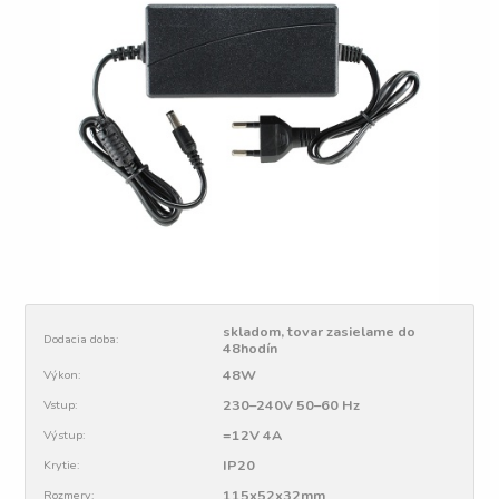
skladom, tovar zasielame do
Dodacia doba:
48hodín
48W
Výkon:
230–240V 50–60 Hz
Vstup:
=12V 4A
Výstup:
IP20
Krytie:
115x52x32mm
Rozmery: