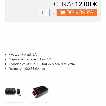
CENA:
12.00
€
DO KOŠÍKA
ks
Výstupný prúd: 8A
Napájacie napätie: =12-24V
Ovládanie: DO 3tl. RF bat.27A 58x30x12mm
Rozmery: 100x58x34mm