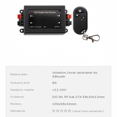
skladom, tovar zasielame do
Dodacia doba:
48hodín
8A
Výstupný prúd:
=12-24V
Napájacie napätie:
DO 3tl. RF bat.27A 58x30x12mm
Ovládanie:
100x58x34mm
Rozmery:
Hodnotenie:
( zatiaľ nikto nehodnotil )