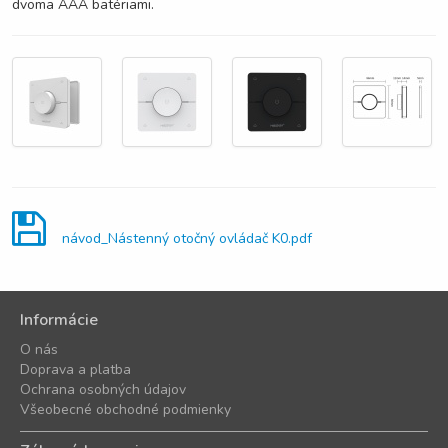
dvoma AAA batériami.
návod_Nástenný otočný ovládač K0.pdf
Informácie
O nás
Doprava a platba
Ochrana osobných údajov
Všeobecné obchodné podmienky