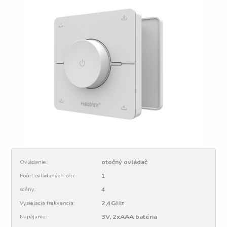
otočný ovládač
Ovládanie:
1
Počet ovládaných zón:
4
scény:
2,4GHz
Vysielacia frekvencia:
3V, 2xAAA batéria
Napájanie: