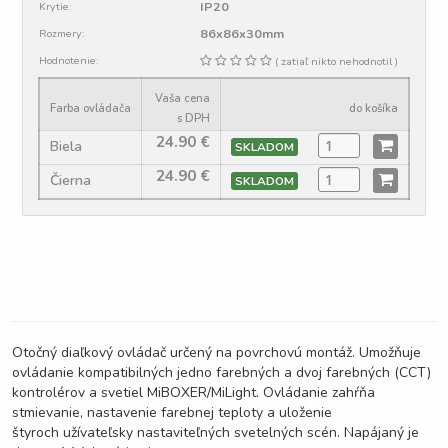
IP20
Krytie:
86x86x30mm
Rozmery:
Hodnotenie:
( zatiaľ nikto nehodnotil )
Vaša cena
Farba ovládača
do košíka
s DPH
24.90
€
Biela
SKLADOM
24.90
€
Čierna
SKLADOM
Otočný diaľkový ovládač určený na povrchovú montáž. Umožňuje
ovládanie kompatibilných jedno farebných a dvoj farebných (CCT)
kontrolérov a svetiel MiBOXER/MiLight. Ovládanie zahŕňa
stmievanie, nastavenie farebnej teploty a uloženie
štyroch užívateľsky nastaviteľných svetelných scén. Napájaný je