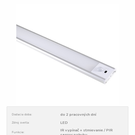
do 2 pracovných dní
Dodacia doba:
LED
Zdroj svetla:
IR vypínač + stmievanie / PIR
Funkcie:
senzor pohybu