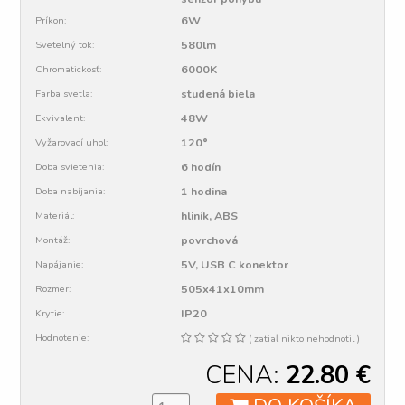
6W
Príkon:
580lm
Svetelný tok:
6000K
Chromatickosť:
studená biela
Farba svetla:
48W
Ekvivalent:
120°
Vyžarovací uhol:
6 hodín
Doba svietenia:
1 hodina
Doba nabíjania:
hliník, ABS
Materiál:
povrchová
Montáž:
5V, USB C konektor
Napájanie:
505x41x10mm
Rozmer:
IP20
Krytie:
Hodnotenie:
( zatiaľ nikto nehodnotil )
CENA:
22.80
€