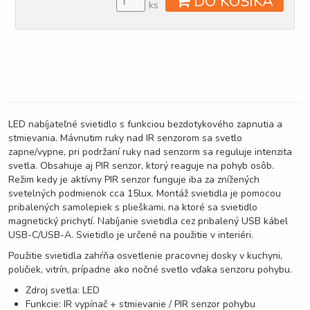
DO KOŠÍKA
ks
LED nabíjateľné svietidlo s funkciou bezdotykového zapnutia a
stmievania. Mávnutim ruky nad IR senzorom sa svetlo
zapne/vypne, pri podržaní ruky nad senzorm sa reguluje intenzita
svetla. Obsahuje aj PIR senzor, ktorý reaguje na pohyb osôb.
Režim kedy je aktívny PIR senzor funguje iba za znížených
svetelných podmienok cca 15lux. Montáž svietidla je pomocou
pribalených samolepiek s plieškami, na ktoré sa svietidlo
magnetický prichytí. Nabíjanie svietidla cez pribalený USB kábel
USB-C/USB-A. Svietidlo je určené na použitie v interiéri.
Použitie svietidla zahŕňa osvetlenie pracovnej dosky v kuchyni,
poličiek, vitrín, prípadne ako nočné svetlo vďaka senzoru pohybu.
Zdroj svetla: LED
Funkcie: IR vypínač + stmievanie / PIR senzor pohybu