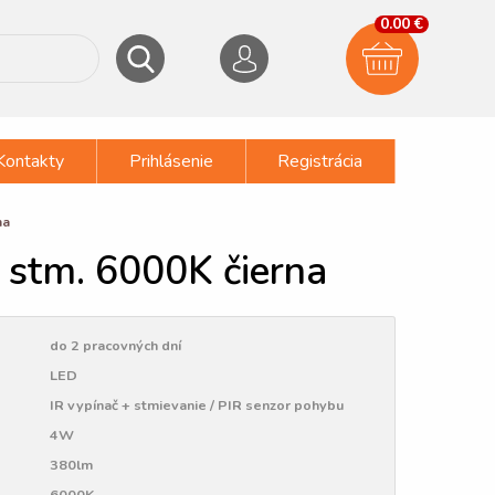
0.00 €
Kontakty
Prihlásenie
Registrácia
na
 stm. 6000K čierna
do 2 pracovných dní
LED
IR vypínač + stmievanie / PIR senzor pohybu
4W
380lm
6000K