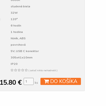
studená biela
32W
:
120°
6 hodín
1 hodina
hliník, ABS
povrchová
5V, USB C konektor
305x41x10mm
IP20
( zatiaľ nikto nehodnotil )
DO KOŠÍKA
15.80
€
ks