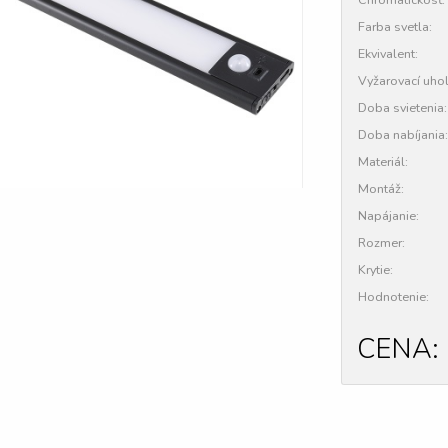
Farba svetla:
Ekvivalent:
Vyžarovací uhol
Doba svietenia:
Doba nabíjania:
Materiál:
Montáž:
Napájanie:
Rozmer:
Krytie:
Hodnotenie:
CENA: