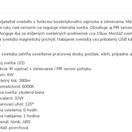
íjateľné svietidlo s funkciou bezdotykového zapnutia a stmievania. Má
í ruky nad senzorm sa reguluje intenzita svetla. Obsahuje aj PIR senzo
funguje iba za znížených svetelných podmienok cca 15lux. Montáž svie
a svietidlo magnetický prichytí. Nabíjanie svietidla cez pribalený USB 
.
e svietidla zahŕňa osvetlenie pracovnej dosky, poličiek, vitrín, prípad
oj svetla: LED
kcie: IR vypínač + stmievanie / PIR senzor pohybu
kon: 4W
telný tok: 380lm
omatickosť: 6000K
ba svetla: studená biela
ivalent: 32W
arovací uhol: 120°
a svietenia: 6 hodín
a nabíjania: 1 hodina
eriál: hliník, ABS
táž: povrchová