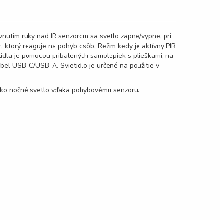
vnutim ruky nad IR senzorom sa svetlo zapne/vypne, pri
r, ktorý reaguje na pohyb osôb. Režim kedy je aktívny PIR
tidla je pomocou pribalených samolepiek s plieškami, na
kábel USB-C/USB-A. Svietidlo je určené na použitie v
ne ako nočné svetlo vďaka pohybovému senzoru.