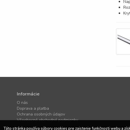
Nap
Ro
Kry
Informácie
O nás
Doprava a platba
Ochrana osobných údajov
Všeobecné obchodné podmienky
Táto stránka používa súbory cookies pre zaistenie funkčnosti webu a zís