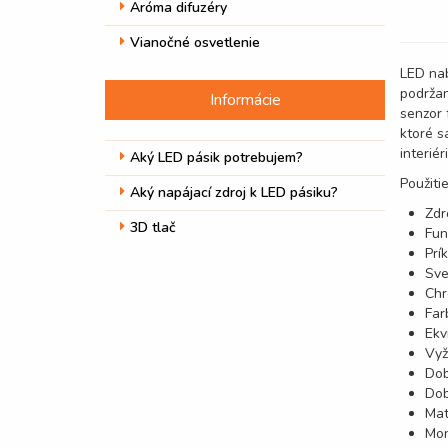
Aróma difuzéry
Vianočné osvetlenie
LED nab
podržan
Informácie
senzor 
ktoré s
interiéri
Aký LED pásik potrebujem?
Použiti
Aký napájací zdroj k LED pásiku?
Zdr
3D tlač
Fun
Prí
Sve
Chr
Far
Ekv
Vyž
Dob
Dob
Mat
Mon