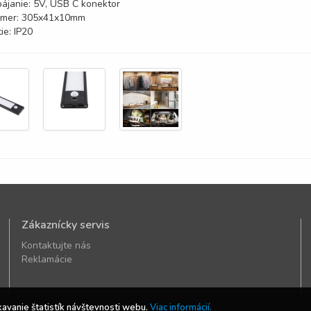
ájanie: 5V, USB C konektor
zmer: 305x41x10mm
tie: IP20
Zákaznícky servis
Kontaktujte nás
Reklamácie
kavanie štatistík návštevnosti webu.
Viac informácií.