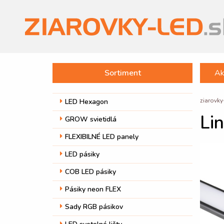
Sortiment
Ak
ziarovky
LED Hexagon
Li
GROW svietidlá
FLEXIBILNÉ LED panely
LED pásiky
COB LED pásiky
Pásiky neon FLEX
Sady RGB pásikov