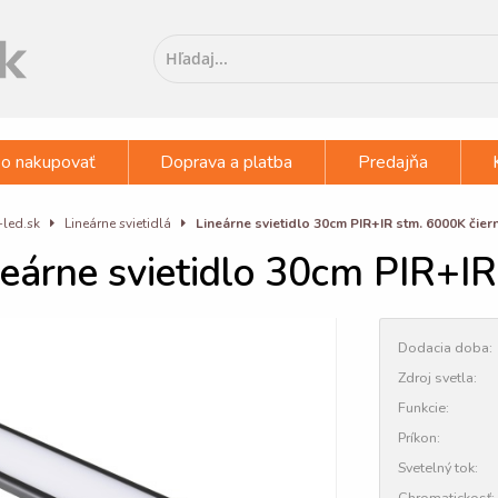
o nakupovať
Doprava a platba
Predajňa
-led.sk
Lineárne svietidlá
Lineárne svietidlo 30cm PIR+IR stm. 6000K čier
neárne svietidlo 30cm PIR+IR
Dodacia doba:
Zdroj svetla:
Funkcie:
Príkon:
Svetelný tok:
Chromatickosť: