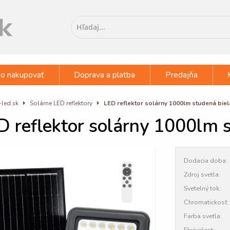
o nakupovať
Doprava a platba
Predajňa
-led.sk
Solárne LED reflektory
LED reflektor solárny 1000lm studená bie
D reflektor solárny 1000lm 
Dodacia doba:
Zdroj svetla:
Svetelný tok:
Chromatickosť:
Farba svetla:
Ekvivalent: