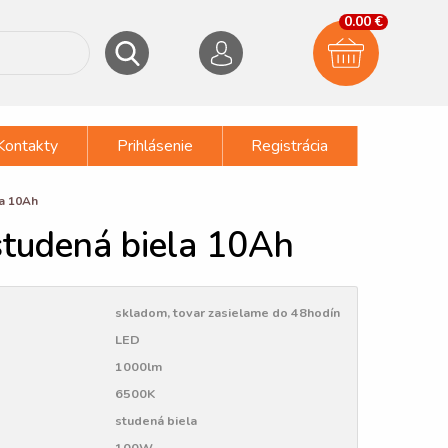
0.00 €
Kontakty
Prihlásenie
Registrácia
la 10Ah
studená biela 10Ah
skladom, tovar zasielame do 48hodín
LED
1000lm
6500K
studená biela
100W