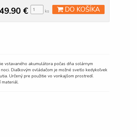
DO KOŠÍKA
49.90
€
ks
íjanie vstavaného akumulátora počas dňa solárnym
 noci. Diaľkovým ovládačom je možné svetlo kedykoľvek
utia. Určený pre použitie vo vonkajšom prostredí.
 materiál.