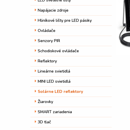
LED svetelné lišty
Napájacie zdroje
Hliníkové lišty pre LED pásiky
Ovládače
Senzory PIR
Schodiskové ovládače
Reflektory
Lineárne svietidlá
MINI LED svietidlá
Solárne LED reflektory
Žiarovky
SMART zariadenia
3D tlač