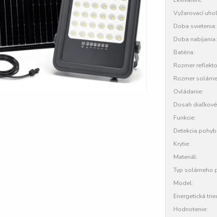
Vyžarovací uhol
Doba svietenia:
Doba nabíjania:
Batéria:
Rozmer reflekto
Rozmer solárne
Ovládanie:
Dosah diaľkové
Funkcie:
Detekcia pohyb
Krytie:
Materiál:
Typ solárneho 
Model:
Energetická trie
Hodnotenie: