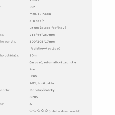
:
90°
max. 12 hodín
4-6 hodín
Lítium-železo-fosfátová
ra:
215*44*257mm
ho panela:
300*205*17mm
IR diaľkový ovládač
ho ovládača:
10m
časovač, automatické zapnutie
u:
áno
IP65
ABS, hliník, sklo
panela:
Monokryštalický
SP05
da:
A
( zatiaľ nikto nehodnotil )