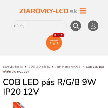
0.00 €
ziarovky-led.sk
COB LED pásiky
Jednofarebné COB
COB LED pás
R/G/B 9W IP20 12V
COB LED pás R/G/B 9W
IP20 12V