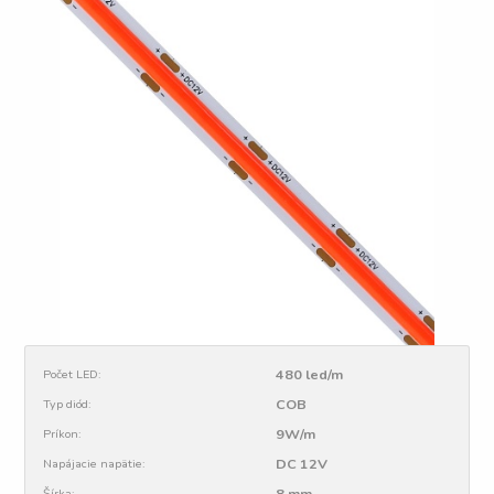
480 led/m
Počet LED:
COB
Typ diód:
9W/m
Príkon:
DC 12V
Napájacie napätie:
8 mm
Šírka: