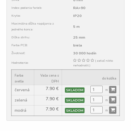
RA>90
Index podania farieb:
IP20
Krytie:
Maximálna dĺžka napájania z
5 m
jedného konca:
25 mm
Dížka strihu:
biela
Farba PCB:
30 000 hodín
Životnosť:
( zatiaľ nikto
Hodnotenie:
nehodnotil )
Farba
Vaša cena s
do košíka
svetla
DPH
7.90
€
červená
SKLADOM
m
7.90
€
zelená
SKLADOM
m
7.90
€
modrá
SKLADOM
m