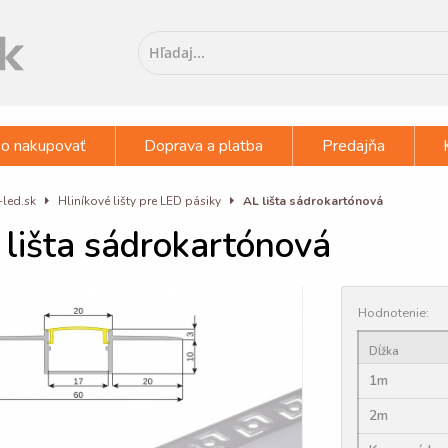
o nakupovať
Doprava a platba
Predajňa
-led.sk
Hliníkové lišty pre LED pásiky
AL lišta sádrokartónová
 lišta sádrokartónová
Hodnotenie:
Dĺžka
1m
2m