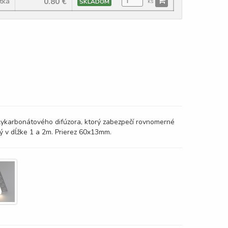
0.80
€
tka
SKLADOM
ks
olykarbonátového difúzora, ktorý zabezpečí rovnomerné
ý v dĺžke 1 a 2m. Prierez 60x13mm.