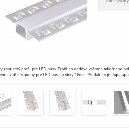
Koncová kry
vý zápustný profil pre LED pásy. Profil sa dodáva vrátane mliečneho p
enie svetla. Vhodný pre LED pás do šírky 16mm. Produkt je je dopstupn