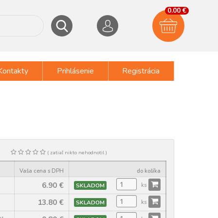
0.00 €
Kontakty
Prihlásenie
Registrácia
( zatiaľ nikto nehodnotil )
Vaša cena s DPH
do košíka
6.90
€
SKLADOM
ks
13.80
€
SKLADOM
ks